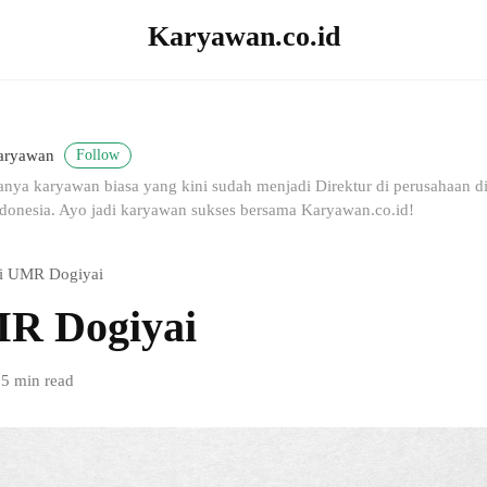
Karyawan.co.id
Follow
aryawan
nya karyawan biasa yang kini sudah menjadi Direktur di perusahaan dig
donesia. Ayo jadi karyawan sukses bersama Karyawan.co.id!
i UMR Dogiyai
R Dogiyai
5 min read