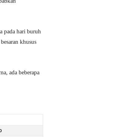
ebabkan
a pada hari buruh
 besaran khusus
ma, ada beberapa
0