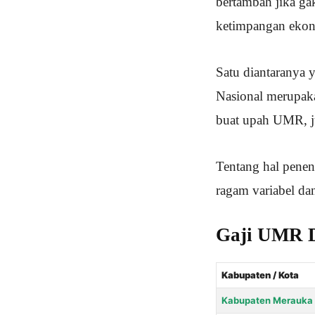
bertambah jika ga
ketimpangan ekono
Satu diantaranya 
Nasional merupaka
buat upah UMR, j
Tentang hal pene
ragam variabel da
Gaji UMR D
Kabupaten / Kota
Kabupaten Merauka