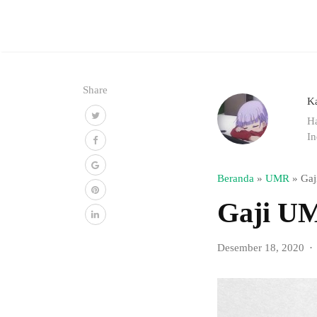
Share
K
Ha
In
Beranda
»
UMR
»
Gaj
Gaji UM
Desember 18, 2020