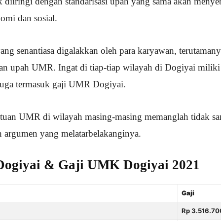
k diiringi dengan standarisasi upah yang sama akan meny
mi dan sosial.
yang senantiasa digalakkan oleh para karyawan, terutamany
n upah UMR. Ingat di tiap-tiap wilayah di Dogiyai miliki
uga termasuk gaji UMR Dogiyai.
ntuan UMR di wilayah masing-masing memanglah tidak sa
n argumen yang melatarbelakanginya.
ogiyai & Gaji UMK Dogiyai 2021
Gaji
Rp 3.516.70