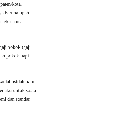
aten/kota.
ya berupa upah
en/kota usai
aji pokok (gaji
an pokok, tapi
lah istilah baru
rlaku untuk suatu
omi dan standar