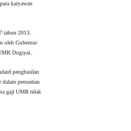
 para karyawan
7 tahun 2013.
n oleh Gubernur
i UMR Dogiyai.
ndard penghasilan
ar dalam pemastian
na gaji UMR tidak