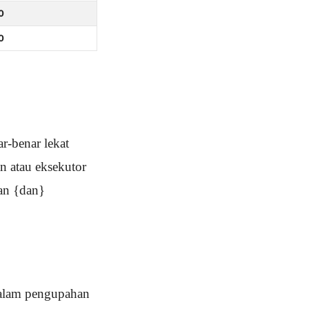
0
0
r-benar lekat
n atau eksekutor
san {dan}
dalam pengupahan