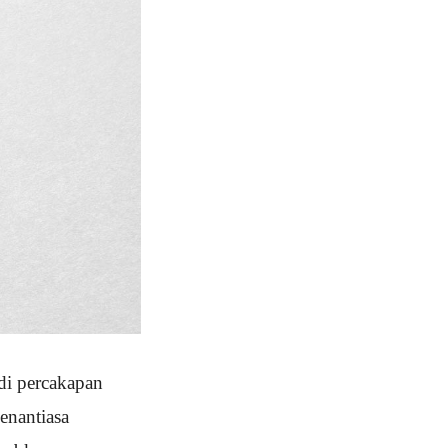
di percakapan
enantiasa