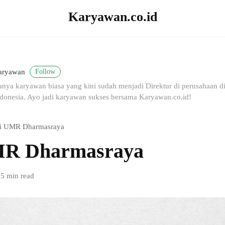
Karyawan.co.id
Follow
aryawan
nya karyawan biasa yang kini sudah menjadi Direktur di perusahaan dig
donesia. Ayo jadi karyawan sukses bersama Karyawan.co.id!
i UMR Dharmasraya
MR Dharmasraya
5 min read