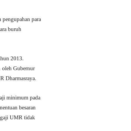
am pengupahan para
ara buruh
ahun 2013.
 oleh Gubernur
UMR Dharmasraya.
gaji minimum pada
enentuan besaran
 gaji UMR tidak