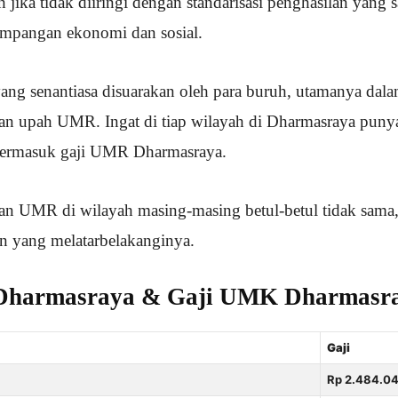
jika tidak diiringi dengan standarisasi penghasilan yang 
mpangan ekonomi dan sosial.
yang senantiasa disuarakan oleh para buruh, utamanya dala
n upah UMR. Ingat di tiap wilayah di Dharmasraya punyai
ermasuk gaji UMR Dharmasraya.
n UMR di wilayah masing-masing betul-betul tidak sama, 
n yang melatarbelakanginya.
Dharmasraya & Gaji UMK Dharmasra
Gaji
Rp 2.484.04