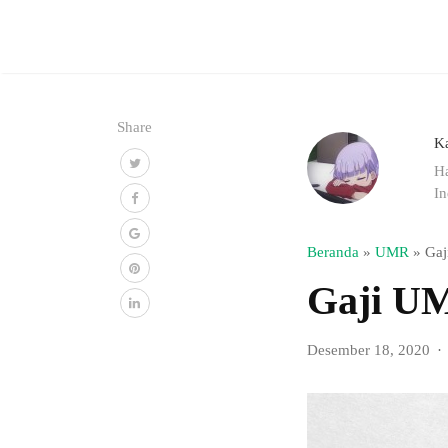
Share
K
Ha
In
Beranda
»
UMR
»
Gaj
Gaji U
Desember 18, 2020