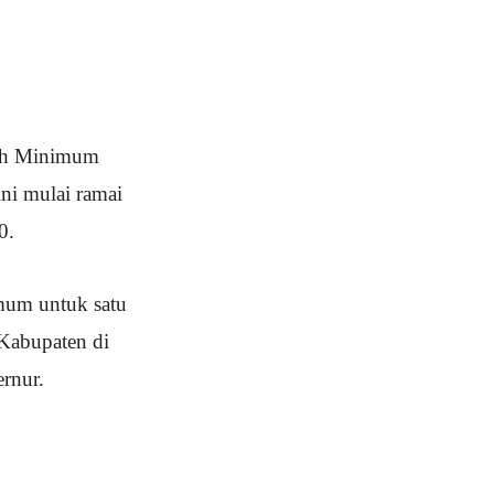
pah Minimum
ni mulai ramai
0.
imum untuk satu
 Kabupaten di
ernur.