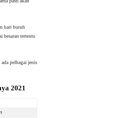
sama pasti akan
m hari buruh
 besaran tertentu
ada pelbagai jenis
ya 2021
1