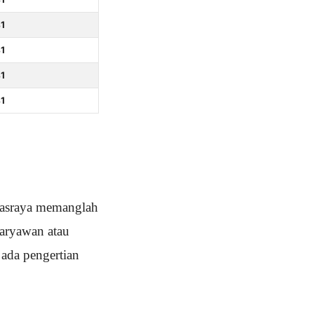
1
1
1
1
masraya memanglah
aryawan atau
 ada pengertian