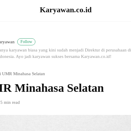
Karyawan.co.id
Follow
aryawan
nya karyawan biasa yang kini sudah menjadi Direktur di perusahaan dig
donesia. Ayo jadi karyawan sukses bersama Karyawan.co.id!
i UMR Minahasa Selatan
R Minahasa Selatan
5 min read