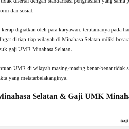
 tidak disertai dengan standarisasi penghasilan yang sama
mi dan sosial.
g kerap digiatkan oleh para karyawan, terutamanya pada ha
gat di tiap-tiap wilayah di Minahasa Selatan miliki besar
uk gaji UMR Minahasa Selatan.
ntuan UMR di wilayah masing-masing benar-benar tidak s
 fakta yang melatarbelakanginya.
inahasa Selatan & Gaji UMK Minaha
Gaji