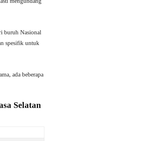
 pasti mengundang
ri buruh Nasional
an spesifik untuk
ama, ada beberapa
sa Selatan