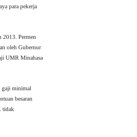
ya para pekerja
un 2013. Permen
an oleh Gubernur
gaji UMR Minahasa
 gaji minimal
entuan besaran
 tidak