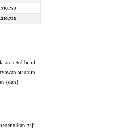
.310.723
.310.723
atan betul-betul
aryawan ataupun
san {dan}
menentukan gaji