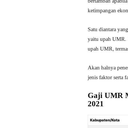
bertambah apabila
ketimpangan ekono
Satu diantara yan
yaitu upah UMR. In
upah UMR, termas
Akan halnya pene
jenis faktor serta
Gaji UMR M
2021
Kabupaten/Kota