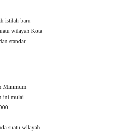
 istilah baru
uatu wilayah Kota
an standar
pah Minimum
 ini mulai
000.
da suatu wilayah