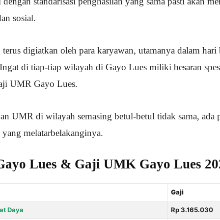
tai dengan standarisasi penghasilan yang sama pasti akan 
an sosial.
g terus digiatkan oleh para karyawan, utamanya dalam hari
ngat di tiap-tiap wilayah di Gayo Lues miliki besaran spe
aji UMR Gayo Lues.
n UMR di wilayah semasing betul-betul tidak sama, ada p
ta yang melatarbelakanginya.
ayo Lues & Gaji UMK Gayo Lues 20
Gaji
at Daya
Rp 3.165.030