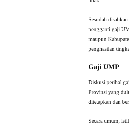
tidak.
Sesudah disahkan
pengganti gaji U
maupun Kabupaten
penghasilan tingka
Gaji UMP
Diskusi perihal g
Provinsi yang dul
ditetapkan dan b
Secara umum, isti