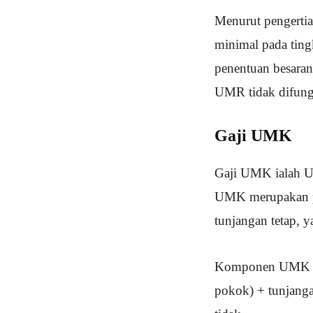
Menurut pengertia
minimal pada tingk
penentuan besara
UMR tidak difung
Gaji UMK
Gaji UMK ialah U
UMK merupakan pen
tunjangan tetap, y
Komponen UMK dapa
pokok) + tunjanga