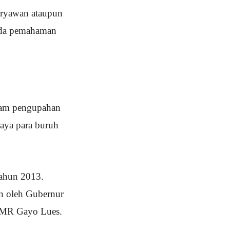
aryawan ataupun
 ada pemahaman
alam pengupahan
aya para buruh
tahun 2013.
n oleh Gubernur
 UMR Gayo Lues.