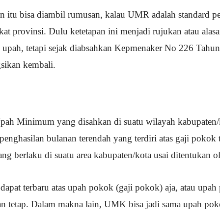
n itu bisa diambil rumusan, kalau UMR adalah standard p
at provinsi. Dulu ketetapan ini menjadi rujukan atau alas
n upah, tetapi sejak diabsahkan Kepmenaker No 226 Tahu
sikan kembali.
pah Minimum yang disahkan di suatu wilayah kabupaten/k
ghasilan bulanan terendah yang terdiri atas gaji pokok 
ang berlaku di suatu area kabupaten/kota usai ditentukan o
t terbaru atas upah pokok (gaji pokok) aja, atau upah 
n tetap. Dalam makna lain, UMK bisa jadi sama upah pokok