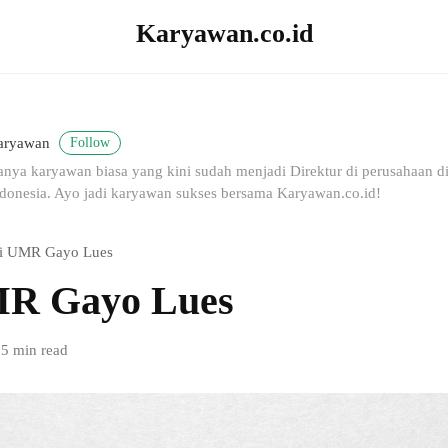
Karyawan.co.id
Follow
aryawan
nya karyawan biasa yang kini sudah menjadi Direktur di perusahaan dig
donesia. Ayo jadi karyawan sukses bersama Karyawan.co.id!
i UMR Gayo Lues
MR Gayo Lues
5 min read