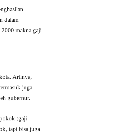
enghasilan
an dalam
n 2000 makna gaji
ota. Artinya,
termasuk juga
leh gubernur.
pokok (gaji
, tapi bisa juga