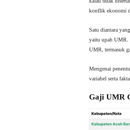
kalau tidak diser
konflik ekonomi d
Satu diantara yan
yaitu upah UMR. I
UMR, termasuk g
Mengenai penentua
variabel serta fak
Gaji UMR G
Kabupaten/Kota
Kabupaten Aceh Bar