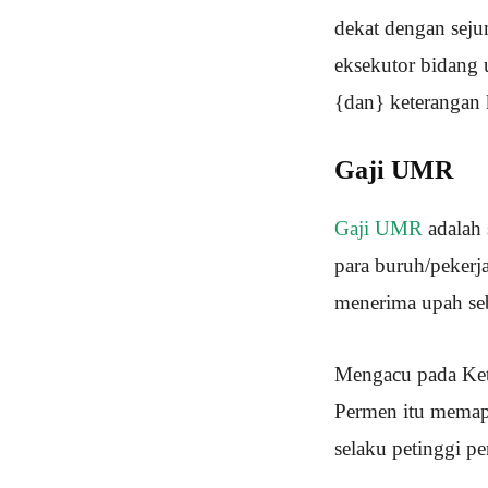
dekat dengan seju
eksekutor bidang
{dan} keterangan 
Gaji UMR
Gaji UMR
adalah 
para buruh/pekerj
menerima upah se
Mengacu pada Kete
Permen itu memap
selaku petinggi p