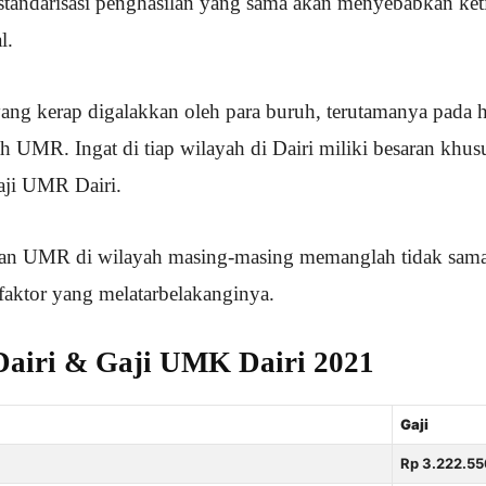
standarisasi penghasilan yang sama akan menyebabkan ke
l.
yang kerap digalakkan oleh para buruh, terutamanya pada 
ah UMR. Ingat di tiap wilayah di Dairi miliki besaran khus
ji UMR Dairi.
an UMR di wilayah masing-masing memanglah tidak sama
 faktor yang melatarbelakanginya.
airi & Gaji UMK Dairi 2021
Gaji
Rp 3.222.55