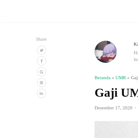
Share
K
Ha
In
Beranda
»
UMR
»
Gaj
Gaji UM
Desember 17, 2020