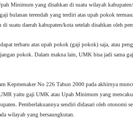
pah Minimum yang disahkan di suatu wilayah kabupaten/k
i bulanan terendah yang terdiri atas upah pokok termas
u di suatu daerah kabupaten/kota setelah disahkan oleh pem
at terbaru atas upah pokok (gaji pokok) saja, atau pen
njangan pokok. Dalam makna lain, UMK bisa jadi sama gaji
alam Kepmenaker No 226 Tahun 2000 pada akhirnya muncul
ji UMR yaitu gaji UMK atau Upah Minimum yang mencaku
aten. Pemberlakuannya sendiri didasari oleh otonomi sert
pada wilayah yang bersaungkutan.