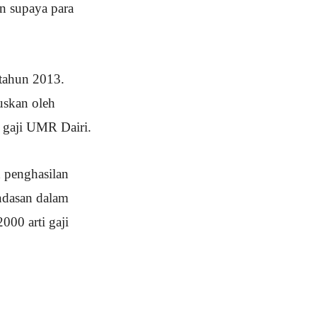
n supaya para
tahun 2013.
uskan oleh
 gaji UMR Dairi.
d penghasilan
andasan dalam
000 arti gaji