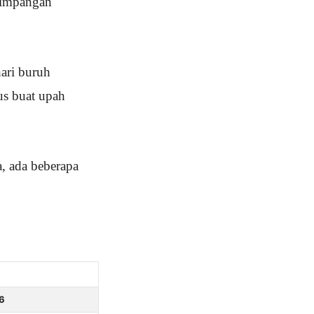
timpangan
hari buruh
us buat upah
, ada beberapa
6