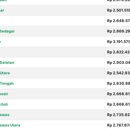
ar
Rp 2.501.51
Rp 2.648.5
Bedagai
Rp 2.869.29
a
Rp 3.191.57
Rp 2.822.42
Selatan
Rp 2.903.0
Utara
Rp 2.542.8
 Tengah
Rp 2.830.8
osir
Rp 2.668.6
toli
Rp 2.668.6
Lawas
Rp 2.735.82
awas Utara
Rp 2.767.87