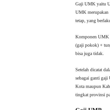
Gaji UMK yaitu U
UMK merupakan gaj
tetap, yang berlak
Komponen UMK dap
(gaji pokok) + tu
bisa juga tidak.
Setelah dicatat d
sebagai ganti ga
Kota maupun Kabup
tingkat provinsi 
Gaji UMP