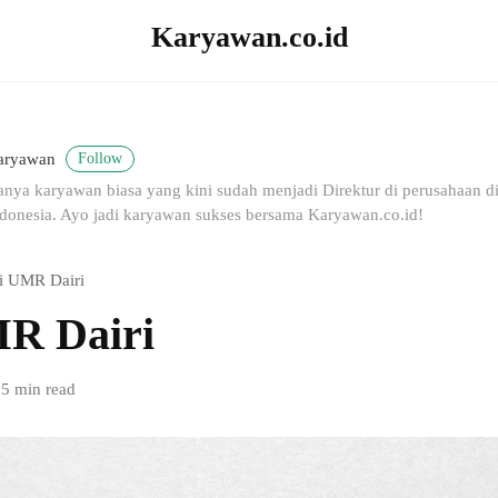
Karyawan.co.id
Follow
aryawan
nya karyawan biasa yang kini sudah menjadi Direktur di perusahaan dig
donesia. Ayo jadi karyawan sukses bersama Karyawan.co.id!
i UMR Dairi
R Dairi
5 min read