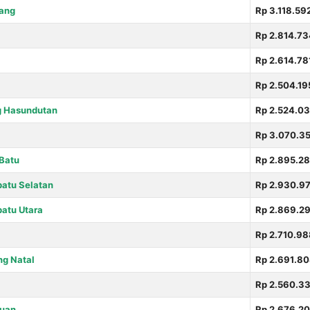
dang
Rp 3.118.59
Rp 2.814.73
Rp 2.614.78
Rp 2.504.19
 Hasundutan
Rp 2.524.0
Rp 3.070.3
Batu
Rp 2.895.2
atu Selatan
Rp 2.930.9
atu Utara
Rp 2.869.2
Rp 2.710.98
ng Natal
Rp 2.691.8
Rp 2.560.3
puan
Rp 2.676.2