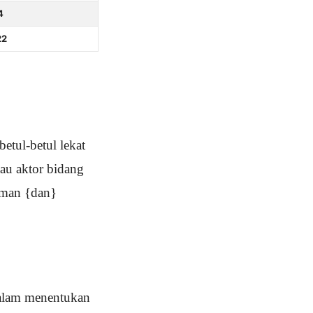
4
22
etul-betul lekat
au aktor bidang
aman {dan}
dalam menentukan