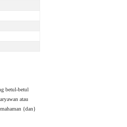
g betul-betul
karyawan atau
 pemahaman {dan}