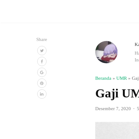
Share
K
Ha
In
Beranda
»
UMR
»
Gaj
Gaji U
Desember 7, 2020
5