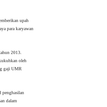
memberikan upah
aya para karyawan
 tahun 2013.
kukuhkan oleh
ong gaji UMR
d penghasilan
asan dalam