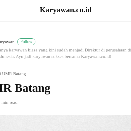
Karyawan.co.id
Follow
aryawan
nya karyawan biasa yang kini sudah menjadi Direktur di perusahaan dig
donesia. Ayo jadi karyawan sukses bersama Karyawan.co.id!
i UMR Batang
MR Batang
 min read