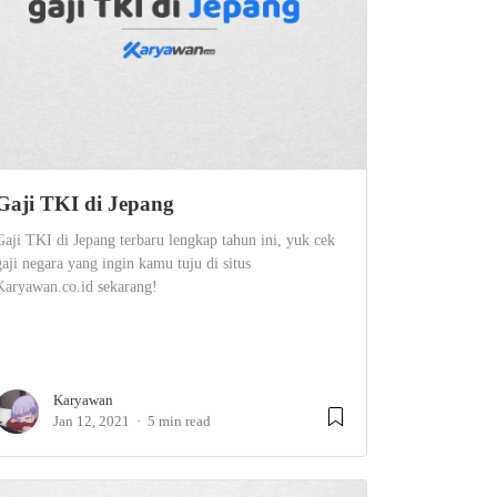
Gaji TKI di Jepang
Gaji TKI di Jepang terbaru lengkap tahun ini, yuk cek
gaji negara yang ingin kamu tuju di situs
Karyawan.co.id sekarang!
Karyawan
Jan 12, 2021
5 min read