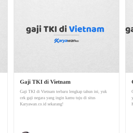
Gaji TKI di Vietnam
Gaji TKI di Vietnam terbaru lengkap tahun ini, yuk
cek gaji negara yang ingin kamu tuju di situs
Karyawan.co.id sekarang!