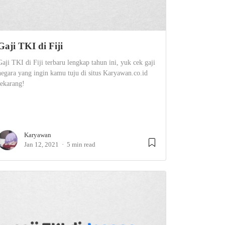
Gaji TKI di Fiji
Gaji TKI di Fiji terbaru lengkap tahun ini, yuk cek gaji
negara yang ingin kamu tuju di situs Karyawan.co.id
sekarang!
Karyawan
Jan 12, 2021
5 min read