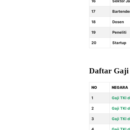
16
Sektor J
17
Bartende
18
Dosen
19
Peneliti
20
Startup
Daftar Gaji
NO
NEGARA
1
Gaji TKI 
2
Gaji TKI d
3
Gaji TKI 
4
Gaji TKI 