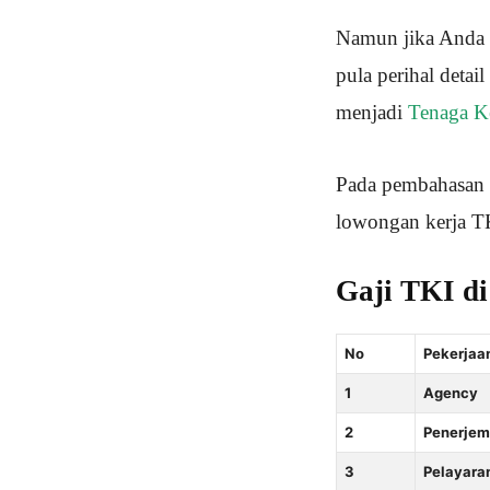
Namun jika Anda be
pula perihal deta
menjadi
Tenaga Ke
Pada pembahasan k
lowongan kerja TK
Gaji TKI d
No
Pekerjaa
1
Agency
2
Penerje
3
Pelayara