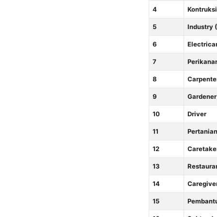
4
Kontruksi
5
Industry 
6
Electrica
7
Perikana
8
Carpente
9
Gardener
10
Driver
11
Pertania
12
Caretake
13
Restaura
14
Caregive
15
Pembant