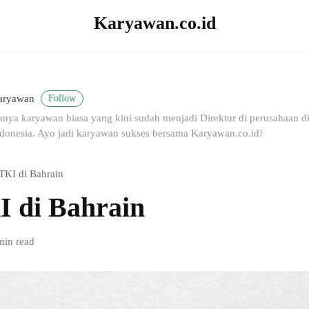
Karyawan.co.id
Follow
aryawan
nya karyawan biasa yang kini sudah menjadi Direktur di perusahaan dig
donesia. Ayo jadi karyawan sukses bersama Karyawan.co.id!
 TKI di Bahrain
I di Bahrain
min read